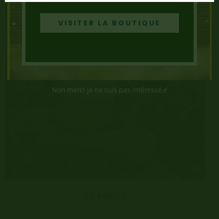
VISITER LA BOUTIQUE
Non merci je ne suis pas intéressé.e
Kit SABLÉS