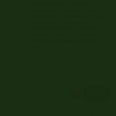
vidéos de cette m
s sont heureux de vous partager
qui a toujours ét
elque unes de leurs photos et les
gentillesse de l’
déos de cette merveilleuse aventure,
Freemantle, d’M6 
i a toujours été encadré par la
faille de Karine 
ntillesse de l’équipe de production
2010 !
eemantle, d’M6 et le soutien sans
ille de Karine Le Marchand depuis
0 !