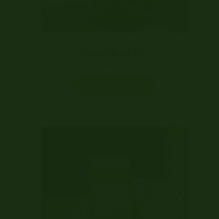
Farine de Blé 1 kg
1.90
€
TTC
Ajouter au panier
P
Promo
R
O
D
U
I