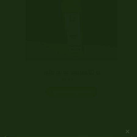
Huile au échalotes 50 cl
6.50
€
TTC
Ajouter au panier
Clo