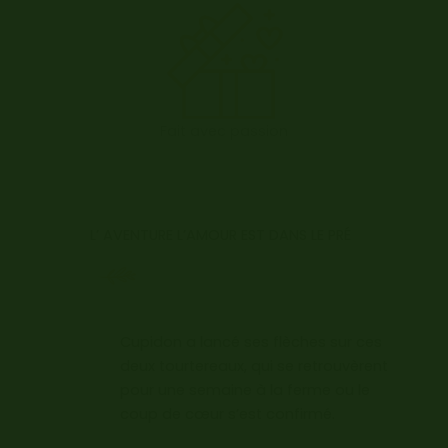
Fait avec passion
L’ AVENTURE L’AMOUR EST DANS LE PRÉ
pidon a lancé ses flèches sur ces
ux tourtereaux, qui se retrouvèrent
ur une semaine à la ferme ou le
Ils sont heureux 
up de cœur s’est confirmé.
quelque unes de 