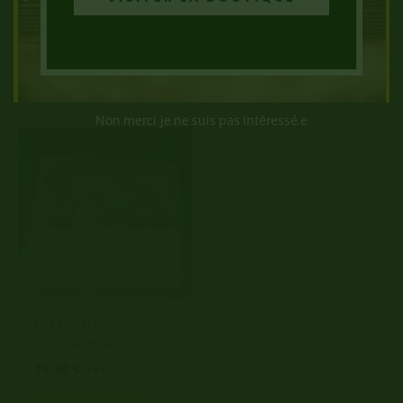
32.50
€
TTC
Ajouter au
panier
Ajouter au
panier
Non merci je ne suis pas intéressé.e
EN RUPTURE DE
STOCK
Full Coffret
cosmétiques
75.00
€
TTC