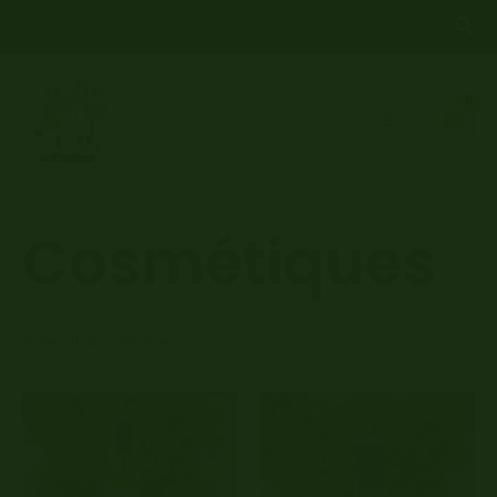
Aller
Rec
au
contenu
Cosmétiques
Trié
9 résultats affichés
par
popularité