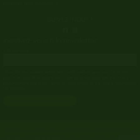
champs (blé, sarrasin…).
SUIVEZ-NOUS !
Inscrivez-vous à la newsletter
Votre e-mail *
Vous devrez valider le lien de confirmation que vous recevrez
par mail pour être abonné·e. Vous pourrez vous désinscrire à
tout moment via le lien dans la newsletter ou par notre formulaire
de contact.
© 2026 Le pré de Mely | Tous droits réservés
Mentions légales
-
Politique de confidentialité
-
CGU
-
CGV
- Réalisation
Capture