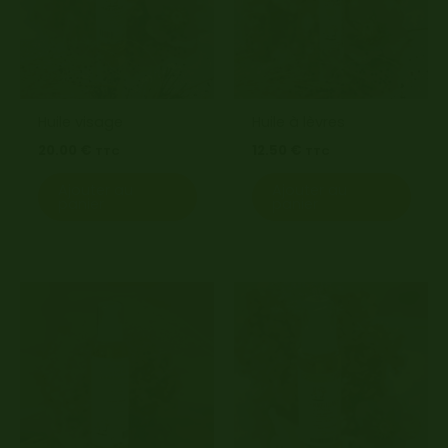
Huile visage
Huile à lèvres
20.00
€
12.50
€
TTC
TTC
Ajouter au
Ajouter au
panier
panier