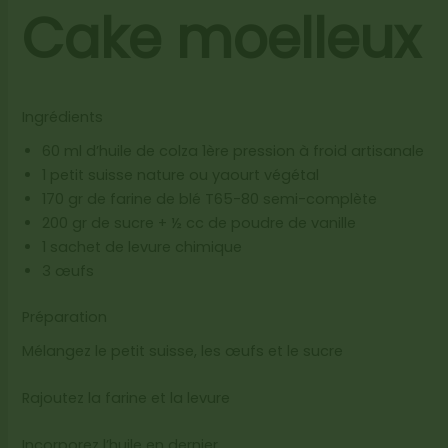
Cake moelleux
Ingrédients
60 ml d’huile de colza 1ère pression à froid artisanale
1 petit suisse nature ou yaourt végétal
170 gr de farine de blé T65-80 semi-complète
200 gr de sucre + ½ cc de poudre de vanille
1 sachet de levure chimique
3 œufs
Préparation
Mélangez le petit suisse, les œufs et le sucre
Rajoutez la farine et la levure
Incorporez l’huile en dernier