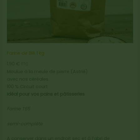
l
z
a
1
L
Farine de Blé 1 kg
1.90
€
TTC
Moulue à la meule de pierre (Astrié)
avec nos céréales
100 % Circuit court
Idéal pour vos pains et pâtisseries
Farine T65
semi-complète
A conserver dans un endroit sec et à l’abri de