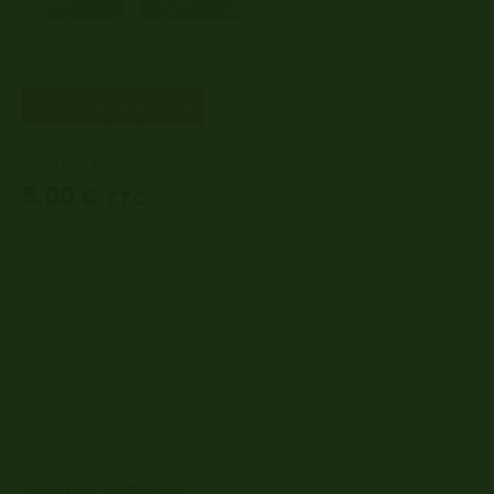
Accueil
/
Produits dérivés
/ Pain d’épices
N'est plus disponible
Produits dérivés
Pain d’épices
5.00
€
TTC
Savoureux gâteau pain d’épices, délicatement parfumé
et moelleux
Fait maison à partir de notre farine de blé semi-
complète et notre miel
100 % circuit court
100% gourmandise
N'est plus disponible