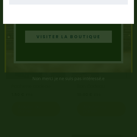
10% de remise avec le code
Bienvenue2026
à partir de 20€ de
Produits similaires
commande
VISITER LA BOUTIQUE
Non merci je ne suis pas intéressé.e
Pochette cadeau
Bon Cadeau
1.50
€
10.00
€
TTC
TTC
Ajouter au
Ajouter au
panier
panier