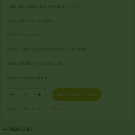
Huile de Colza 1ère Pression à froid
Issue de nos céréales
100% Circuit court
Agriculture de conservation des sols
Sans résidu d’insecticides
Sans conservateur
q
–
+
Ajouter au panier
u
a
Catégorie :
Huiles du Berry
n
t
i
t
PRÉCÉDENT
é