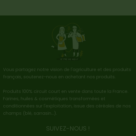
d
e
H
u
i
l
e
d
e
c
o
Vous partagez notre vision de l'agriculture et des produits
l
français, soutenez-nous en achetant nos produits.
z
a
n
Produits 100% circuit court en vente dans toute la France.
a
Farines, huiles & cosmétiques transformées et
t
conditionnées sur l'exploitation, issue des céréales de nos
u
champs (blé, sarrasin…).
r
e
2
SUIVEZ-NOUS !
5