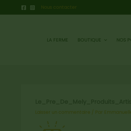
Aller
Nous contacter
au
contenu
LA FERME
BOUTIQUE
NOS P
Le_Pre_De_Mely_Produits_Art
Laisser un commentaire
/ Par
Emmanuell