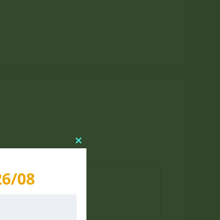
Close
this
module
26/08