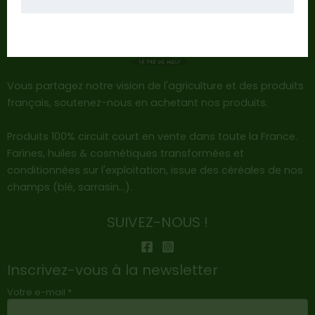
Vous partagez notre vision de l'agriculture et des produits
français, soutenez-nous en achetant nos produits.
Produits 100% circuit court en vente dans toute la France.
Farines, huiles & cosmétiques transformées et
conditionnées sur l'exploitation, issue des céréales de nos
champs (blé, sarrasin…).
SUIVEZ-NOUS !
Inscrivez-vous à la newsletter
Votre e-mail *