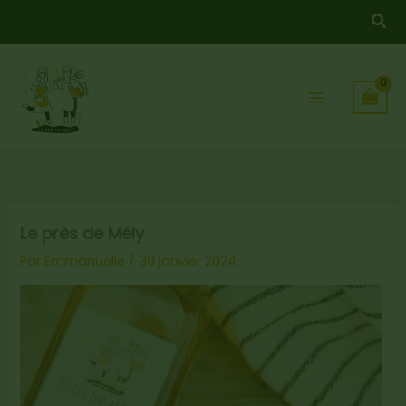
Aller
Rec
au
contenu
Le près de Mély
Par
Emmanuelle
/
30 janvier 2024