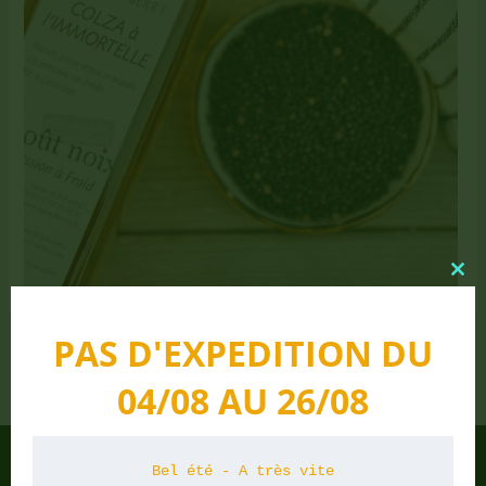
Clo
this
mo
PAS D'EXPEDITION DU
PRÉCÉDENT
04/08 AU 26/08
Bel été - A très vite