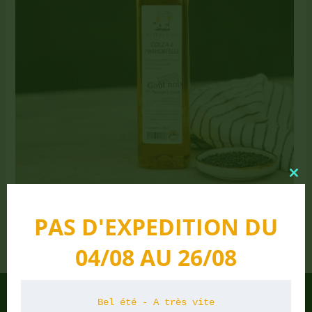
Clo
this
mo
PAS D'EXPEDITION DU
PRÉCÉDENT
04/08 AU 26/08
Bel été - A très vite