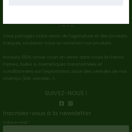
Vous partagez notre vision de l'agriculture et des produits
français, soutenez-nous en achetant nos produits.
Produits 100% circuit court en vente dans toute la France.
Farines, huiles & cosmétiques transformées et
conditionnées sur l'exploitation, issue des céréales de nos
champs (blé, sarrasin…).
SUIVEZ-NOUS !
Inscrivez-vous à la newsletter
Votre e-mail *