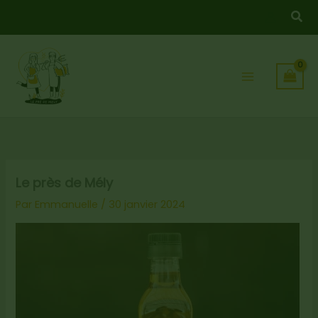
Aller
Rec
au
contenu
Le près de Mély
Par
Emmanuelle
/
30 janvier 2024