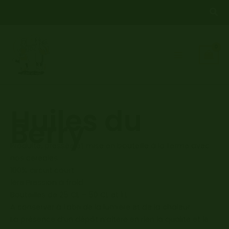
Aller
Rec
au
contenu
Huiles du
Berry
Produite, pressée et mise en bouteille à la ferme avec
nos céréales
100% circuit court
1ère Pression à froid
Bouteilles de 25 CL – 50 CL et 1 L
A conserver à l’abri de la lumière et de la chaleur
La présence d’un dépôt n’altère en rien la qualité et le