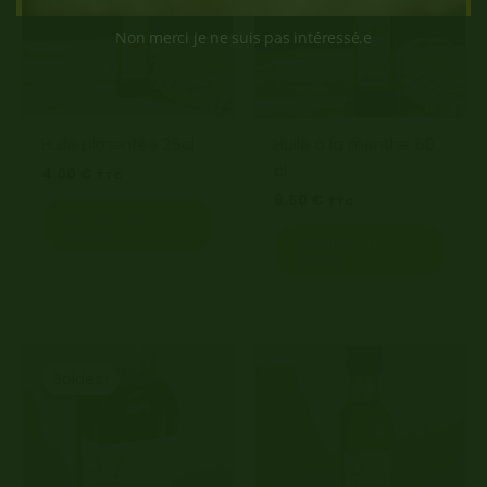
Non merci je ne suis pas intéressé.e
Huile pimentée 25cl
Huile à la menthe 50
cl
4.00
€
TTC
6.50
€
TTC
Ajouter au
panier
Ajouter au
panier
Soldes !